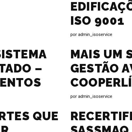
EDIFICAÇÕ
ISO 9001
por
admin_isoservice
SISTEMA
MAIS UM 
TADO –
GESTÃO A
MENTOS
COOPERLÍ
por
admin_isoservice
ORTES QUE
RECERTIF
ER
SASSMAQ 