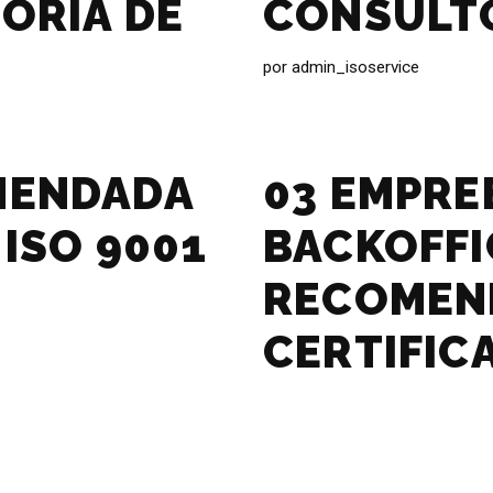
ORIA DE
CONSULTO
por
admin_isoservice
MENDADA
03 EMPRE
 ISO 9001
BACKOFFI
RECOMEN
CERTIFIC
EDIFICAÇÕ
ISO 9001